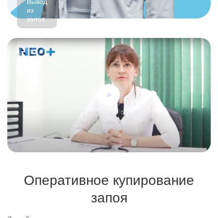
Вывод
из
запоя
Оперативное купирование
запоя