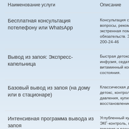
клиники «НеоПлюс» в Алексеевке?
Наименование услуги
Описание
Консультация с
Бесплатная консультация
вопросы, реко
по
телефону
или
WhatsApp
экстренная по
обязательств.
200-24-46
Быстрая деток
Вывод из запоя: Экспресс-
инфузия, седа
капельница
витаминный ко
состояния.
Классическая 
Базовый вывод из запоя (на дому
детокс, контро
или в стационаре)
давления, купи
восстановлени
Углубленный ку
Интенсивная программа вывода из
ЭКГ-контроль,
запоя
терапия и рас