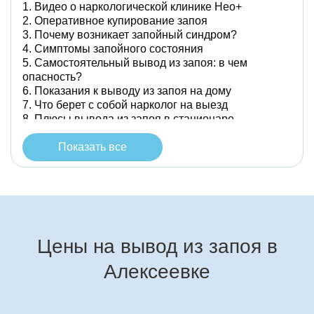
Видео о наркологической клинике Нео+
Оперативное купирование запоя
Почему возникает запойный синдром?
Симптомы запойного состояния
Самостоятельный вывод из запоя: в чем
опасность?
Показания к выводу из запоя на дому
Что берет с собой нарколог на выезд
Плюсы вывода из запоя в стационаре
«НеоПлюс» в Алексеевке
Вывод из запоя с выездом на дом от клиники
Показать все
«НеоПлюс» в Алексеевке
Плюсы вывода из запоя в стационаре
Плюсы вывода из запоя в частной клинике
«НеоПлюс» в Алексеевке
Капельница от запоя в Алексеевке
Показания для капельницы
Цены на вывод из запоя в
Противопоказания к капельнице при
алкогольной интоксикации
Алексеевке
Как делают капельницу от запоя на дому в
Алексеевке?
Как делают капельницу от запоя в стационаре