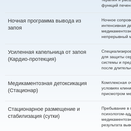
функций печен
Ночное сопров
Ночная программа вывода из
интенсивная де
запоя
медикаментозн
непрерывный м
Специализиров
Усиленная капельница от запоя
для защиты се
(Кардио-протекция)
системы и пре
после длительн
Комплексная о
Медикаментозная детоксикация
условиях клин
(Стационар)
присмотром ме
Пребывание в п
Стационарное размещение и
психологом-ад
стабилизация (сутки)
медикаментозн
результата выв