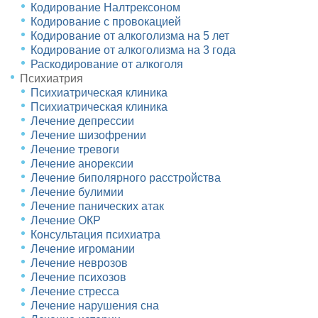
Кодирование Налтрексоном
Кодирование с провокацией
Кодирование от алкоголизма на 5 лет
Кодирование от алкоголизма на 3 года
Раскодирование от алкоголя
Психиатрия
Психиатрическая клиника
Психиатрическая клиника
Лечение депрессии
Лечение шизофрении
Лечение тревоги
Лечение анорексии
Лечение биполярного расстройства
Лечение булимии
Лечение панических атак
Получите бесплатную
Задайте ваш вопрос
Оставить отзыв
Выберите свой город
Найдем все, что вам нужно
Лечение ОКР
консультацию
Консультация психиатра
Вызвать врача
Оставьте заявку для связи со специалистом
Лечение игромании
Вызвать нарколога
Оставьте заявку!
Оставьте заявку!
Лечение неврозов
Оставьте заявку и мы перезвоним в течние одной
И мы перезвоним в течение одной минуты
И мы перезвоним в течение одной минуты
И мы перезвоним в течение одной минуты
Чаще всего ищут:
Приедем на дом за 30 минут
минуты
Лечение психозов
Выезжаем круглосуточно
Лечение стресса
Вывод из запоя
Гарантируем анонимность
Лечение нарушения сна