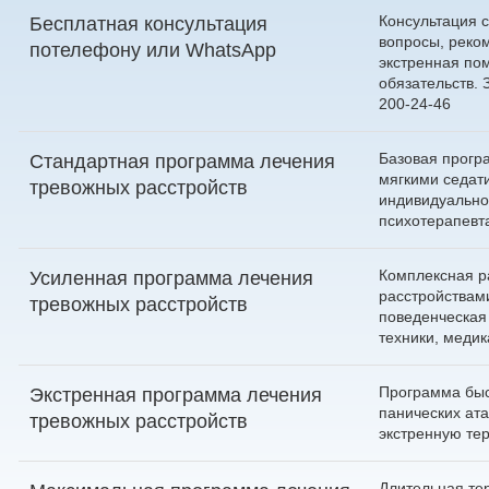
Консультация с
Бесплатная консультация
вопросы, реко
по
телефону
или
WhatsApp
экстренная по
обязательств.
200-24-46
Базовая програ
Стандартная программа лечения
мягкими седат
тревожных расстройств
индивидуально
психотерапевт
Комплексная р
Усиленная программа лечения
расстройствами
тревожных расстройств
поведенческая
техники, меди
Программа бы
Экстренная программа лечения
панических ата
тревожных расстройств
экстренную те
Длительная те