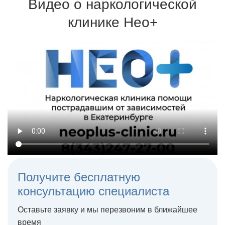
возвращаются к трезвой жизни
Видео о наркологической
Для кодировки используются сертифицированные
препараты и одобренные Минздравом методики
клинике Нео+
Терапия может проходить на дому или в стационаре
Получите бесплатную
консультацию специалиста
Оставьте заявку и мы перезвоним в ближайшее
время