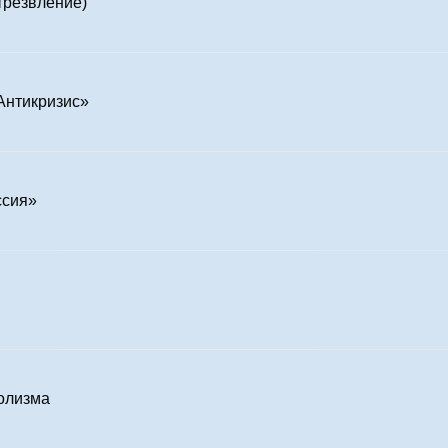
трезвление)
Антикризис»
ссия»
голизма